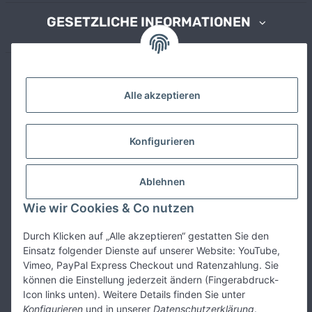
GESETZLICHE INFORMATIONEN
ZAHLUNGSMÖGLICHKEITEN
Alle akzeptieren
JTL-Shop
bietet mit eigenen Boxen & Seitenleisten viele tolle
Konfigurieren
Gestaltungsmöglichkeiten für Ihren Shop. Zusätzliche Boxen -wie
diese- können an vielen Stellen platziert werden und fügen sich
reibungslos in das Design Ihres Shops ein
Ablehnen
Wie wir Cookies & Co nutzen
Durch Klicken auf „Alle akzeptieren“ gestatten Sie den
Einsatz folgender Dienste auf unserer Website: YouTube,
Vimeo, PayPal Express Checkout und Ratenzahlung. Sie
* Alle Preise inkl. gesetzlicher USt., zzgl.
Versand
können die Einstellung jederzeit ändern (Fingerabdruck-
Und hier ein Hinweis in der Fußzeile
Icon links unten). Weitere Details finden Sie unter
Konfigurieren
und in unserer
Datenschutzerklärung
.